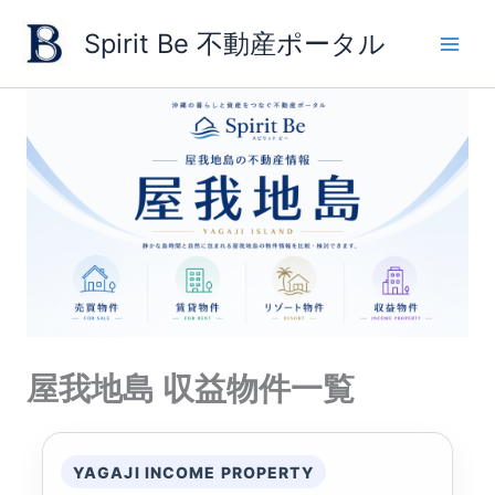
内
Spirit Be 不動産ポータル
容
を
ス
キ
ッ
プ
屋我地島 収益物件一覧
YAGAJI INCOME PROPERTY