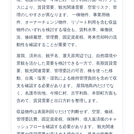
スにより、賃貸需要、観光関連需要、空室リスク、管
理のしやすさが異なります。 一棟物件、事業用物
件、オーナーチェンジ物件、リゾート利用を含む収益
物件のいずれを検討する場合も、賃料水準、稼働状
況、修繕履歴、管理費、固定資産税、将来売却時の流
動性を確認することが重要です。
屋我、済井出、饒平名、運天原周辺では、自然環境や
景観を活かした需要を検討できる一方で、長期賃貸需
要、観光関連需要、管理委託の可否、橋を使った移
動、台風・塩害・湿気による維持管理負担を含めて収
支を確認する必要があります。 屋我地島内だけでな
く、名護市街地、今帰仁村、古宇利島、本部町方面も
含めて、賃貸需要と出口方針を整理します。
収益物件は表面利回りだけで判断せず、空室、修繕、
管理委託費、固定資産税、保険料、借入返済後のキャ
ッシュフローを確認する必要があります。 観光関連
需要や賃貸需要が見込める場合でも、将来の稼働率、