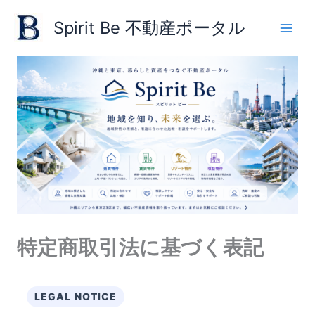
内
Spirit Be 不動産ポータル
容
を
ス
キ
ッ
プ
特定商取引法に基づく表記
LEGAL NOTICE