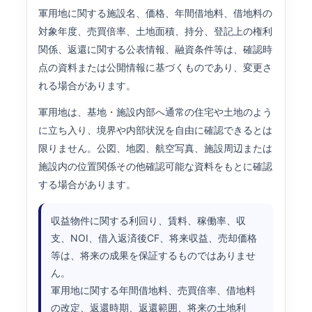
軍用地に関する施設名、価格、年間借地料、借地料の
対象年度、売買倍率、土地面積、持分、登記上の権利
関係、返還に関する公表情報、融資条件等は、確認時
点の資料または公開情報に基づくものであり、変更さ
れる場合があります。
軍用地は、基地・施設内部へ通常の住宅や土地のよう
に立ち入り、境界や内部状況を自由に確認できるとは
限りません。公図、地図、航空写真、施設周辺または
施設内の位置関係その他確認可能な資料をもとに確認
する場合があります。
収益物件に関する利回り、賃料、稼働率、収
支、NOI、借入返済後CF、将来収益、売却価格
等は、将来の成果を保証するものではありませ
ん。
軍用地に関する年間借地料、売買倍率、借地料
の改定、返還時期、返還範囲、将来の土地利