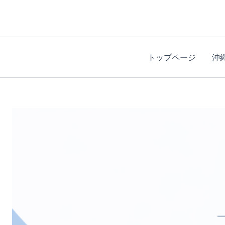
内
容
を
ス
トップページ
沖
キ
ッ
プ