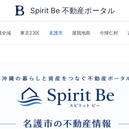
Spirit Be 不動産ポータル
縄全域
東京23区
名護市
屋我地島
今帰仁村