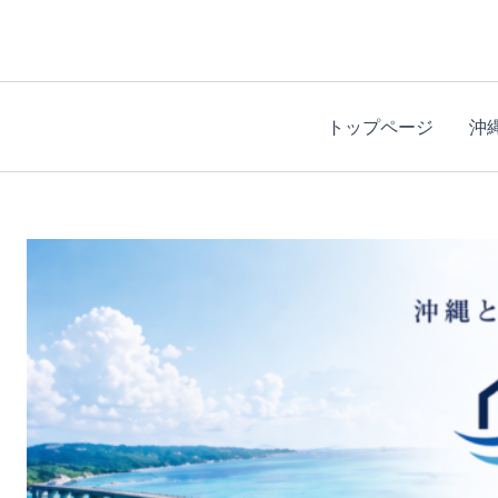
内
容
を
ス
トップページ
沖
キ
ッ
プ