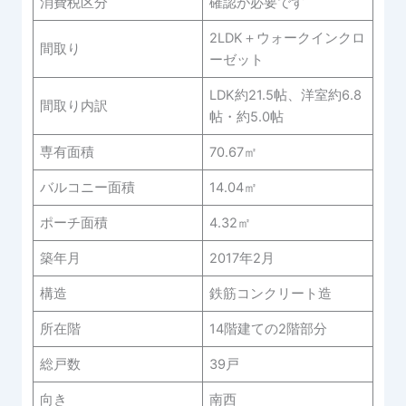
消費税区分
確認が必要です
2LDK＋ウォークインクロ
間取り
ーゼット
LDK約21.5帖、洋室約6.8
間取り内訳
帖・約5.0帖
専有面積
70.67㎡
バルコニー面積
14.04㎡
ポーチ面積
4.32㎡
築年月
2017年2月
構造
鉄筋コンクリート造
所在階
14階建ての2階部分
総戸数
39戸
向き
南西