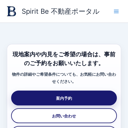
内
Spirit Be 不動産ポータル
容
を
ス
キ
ッ
プ