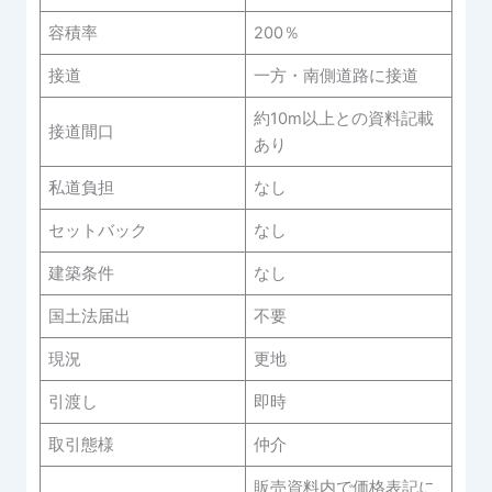
容積率
200％
接道
一方・南側道路に接道
約10m以上との資料記載
接道間口
あり
私道負担
なし
セットバック
なし
建築条件
なし
国土法届出
不要
現況
更地
引渡し
即時
取引態様
仲介
販売資料内で価格表記に