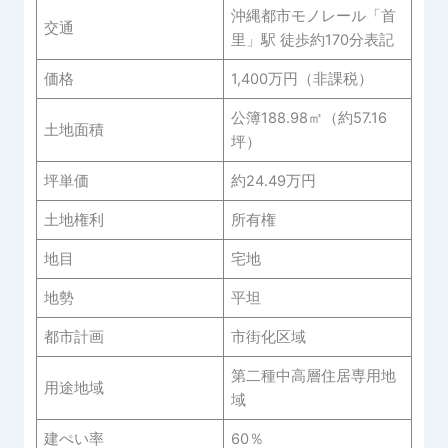
沖縄都市モノレール「首
交通
里」駅 徒歩約170分表記
価格
1,400万円（非課税）
公簿188.98㎡（約57.16
土地面積
坪）
坪単価
約24.49万円
土地権利
所有権
地目
宅地
地勢
平坦
都市計画
市街化区域
第二種中高層住居専用地
用途地域
域
建ぺい率
60％