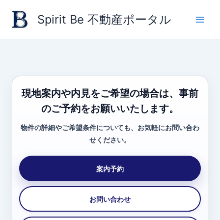
内
Spirit Be 不動産ポータル
容
を
ス
キ
ッ
プ