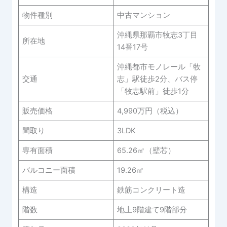
物件種別
中古マンション
沖縄県那覇市牧志3丁目
所在地
14番17号
沖縄都市モノレール「牧
交通
志」駅徒歩2分、バス停
「牧志駅前」徒歩1分
販売価格
4,990万円（税込）
間取り
3LDK
専有面積
65.26㎡（壁芯）
バルコニー面積
19.26㎡
構造
鉄筋コンクリート造
階数
地上9階建て9階部分