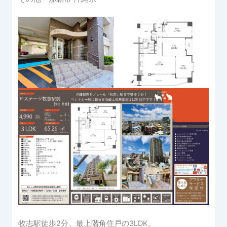
牧志駅徒歩2分、最上階角住戸の3LDK。