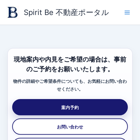
内
Spirit Be 不動産ポータル
容
を
ス
キ
ッ
プ